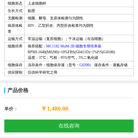
细胞形态
上皮细胞样
生长方式
贴壁
无菌检测
细菌、酵母、支原体检测匀为阴性
病原体检
HIV
、乙型肝炎、丙型肝炎检查均为阴性
查
运输方式
常温运输（复苏细胞
）
；干冰运输（冷冻细胞）
细胞培养
推荐搭配：
MC1182 MuM-2B
细胞专用培养基
RPMI-1640(M0200)+10%FBS(G0411D)+1%P/S(G0100)
温度：37℃；气相：95%空气，5%二氧化碳
细胞保存
冻存条件：细胞保存液（货号：
G0200
）
保存条件：液氮存储
供应限制
仅供科学研究之用
产品价格
￥1,480.00
单价：
在线咨询