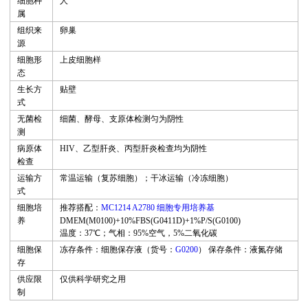
细胞种
人
属
组织来
卵巢
源
细胞形
上皮细胞样
态
生长方
贴壁
式
无菌检
细菌、酵母、支原体检测匀为阴性
测
病原体
HIV
、乙型肝炎、丙型肝炎检查均为阴性
检查
运输方
常温运输（复苏细胞
）
；干冰运输（冷冻细胞）
式
细胞培
推荐搭配：
MC1214 A2780 细胞专用培养基
养
DMEM(M0100)+10%FBS(G0411D)+1%P/S(G0100)
温度：37℃；气相：95%空气，5%二氧化碳
细胞保
冻存条件：细胞保存液（货号：
G0200
）
保存条件：液氮存储
存
供应限
仅供科学研究之用
制