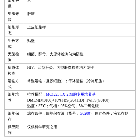
细胞种
人
属
组织来
肝脏
源
细胞形
上皮细胞样
态
生长方
贴壁
式
无菌检
细菌、酵母、支原体检测匀为阴性
测
病原体
HIV
、乙型肝炎、丙型肝炎检查均为阴性
检查
运输方
常温运输（复苏细胞
）
；干冰运输（冷冻细胞）
式
细胞培
推荐搭配：
MC1223 LX-2 细胞专用培养基
养
DMEM(M0100)+10%FBS(G0411D)+1%P/S(G0100)
温度：37℃；气相：95%空气，5%二氧化碳
细胞保
冻存条件：细胞保存液（货号：
G0200
）
保存条件：液氮存储
存
供应限
仅供科学研究之用
制