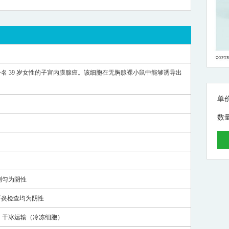
一名
39
岁女性的子宫内膜腺癌。该细胞在无胸腺裸小鼠中能够诱导出
单
数
测匀为阴性
肝炎检查均为阴性
；干冰运输（冷冻细胞）