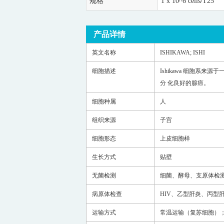
规格
1 x 10^6 cells/T25
产品详情
英文名称
ISHIKAWA;
ISHI
细胞描述
Ishikawa
细胞系来源于
分 化良好的腺癌。
细胞种属
人
组织来源
子宫
细胞形态
上皮细胞样
生长方式
贴壁
无菌检测
细菌、酵母、支原体检
病原体检查
HIV
、乙型肝炎、丙型
运输方式
常温运输（复苏细胞
）