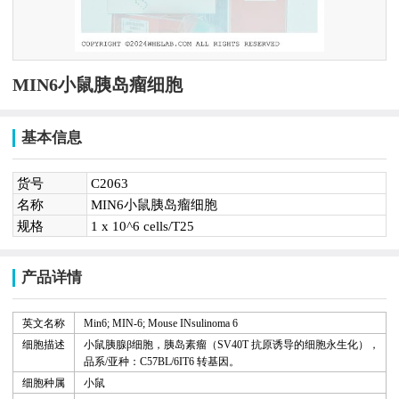
MIN6小鼠胰岛瘤细胞
基本信息
货号
C2063
名称
MIN6小鼠胰岛瘤细胞
规格
1 x 10^6 cells/T25
产品详情
英文名称
Min6; MIN-6; Mouse INsulinoma
6
细胞描述
小鼠胰腺
β
细胞，胰岛素瘤（
S
V40T
抗原诱导的细胞永生化
）
，
品系
/
亚种：
C
57
B
L
/
6IT6
转基因。
细胞种属
小鼠