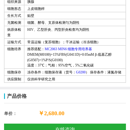
组织来源
胰腺
细胞形态
上皮细胞样
生长方式
贴壁
无菌检测
细菌、酵母、支原体检测匀为阴性
病原体检
HIV
、乙型肝炎、丙型肝炎检查均为阴性
查
运输方式
常温运输（复苏细胞
）
；干冰运输（冷冻细胞）
细胞培养
推荐搭配：
MC2063 MIN6 细胞专用培养基
DMEM(M0100)+15%FBS(G0411D)+0.05mM
β-巯基乙醇
(G0507)+1%P/S(G0100)
温度：37℃；气相：95%空气，5%二氧化碳
细胞保存
冻存条件：细胞保存液（货号：
G0200
）
保存条件：液氮存储
供应限制
仅供科学研究之用
产品价格
￥2,680.00
单价：
在线咨询